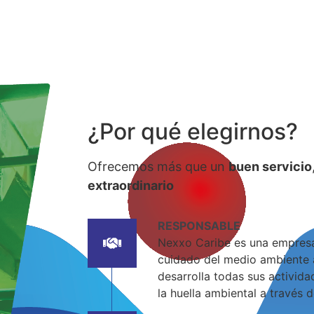
¿Por qué elegirnos?
Ofrecemos más que un
buen servicio
extraordinario
RESPONSABLE
Nexxo Caribe es una empres
cuidado del medio ambiente a
desarrolla todas sus activid
la huella ambiental a través d