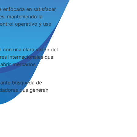
 enfocada en satisfacer
es, manteniendo la
ontrol operativo y uso
con una clara visión del
res internacionales que
abrir mercados.
ante búsqueda de
nciadoras que generan