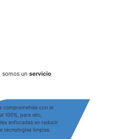
, somos un
servicio
a comprometida con el
l 100%, para ello,
ades enfocadas en reducir
e tecnologías limpias.