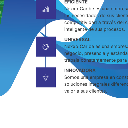
EFICIENTE
Nexxo Caribe es una empresa
las necesidades de sus client
competitividad a través del c
inteligente de sus procesos.
UNIVERSAL
Nexxo Caribe es una empresa 
negocio, presencia y estánda
trabaja constantemente para 
INNOVADORA
Somos una empresa en const
soluciones integrales difere
valor a sus clientes.