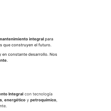
mantenimiento integral
para
s que construyen el futuro.
y en constante desarrollo. Nos
ente
.
nto Integral
con tecnología
as
,
energético
y
petroquímico
,
nte.