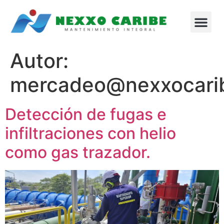
Autor:
mercadeo@nexxocari
Detección de fugas e
infiltraciones con helio
como gas trazador.